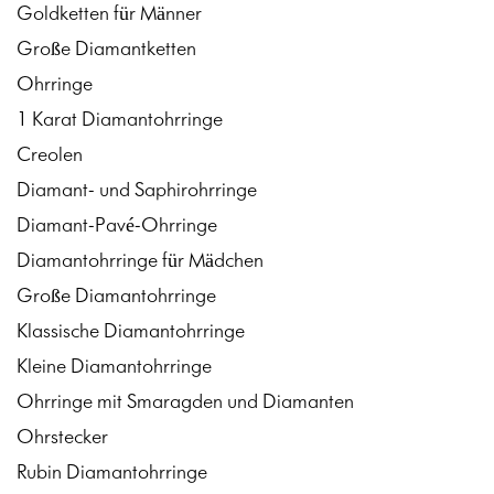
Goldketten für Männer
Große Diamantketten
Ohrringe
1 Karat Diamantohrringe
Creolen
Diamant- und Saphirohrringe
Diamant-Pavé-Ohrringe
Diamantohrringe für Mädchen
Große Diamantohrringe
Klassische Diamantohrringe
Kleine Diamantohrringe
Ohrringe mit Smaragden und Diamanten
Ohrstecker
Rubin Diamantohrringe