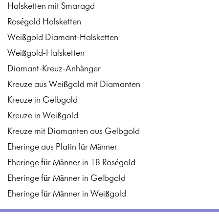
Halsketten mit Smaragd
Roségold Halsketten
Weißgold Diamant-Halsketten
Weißgold-Halsketten
Diamant-Kreuz-Anhänger
Kreuze aus Weißgold mit Diamanten
Kreuze in Gelbgold
Kreuze in Weißgold
Kreuze mit Diamanten aus Gelbgold
Eheringe aus Platin für Männer
Eheringe für Männer in 18 Roségold
Eheringe für Männer in Gelbgold
Eheringe für Männer in Weißgold