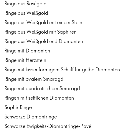
Ringe aus Roségold
Ringe aus Weißgold
Ringe aus Weißgold mit einem Stein
Ringe aus Weißgold mit Saphiren
Ringe aus Weißgold und Diamanten
Ringe mit Diamanten
Ringe mit Herzstein
Ringe mit kissenförmigem Schliff für gelbe Diamanten
Ringe mit ovalem Smaragd
Ringe mit quadratischem Smaragd
Ringen mit seitlichen Diamanten
Saphir Ringe
Schwarze Diamantringe
Schwarze Ewigkeits-Diamantringe-Pavé