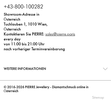
+43-800-100282
Showroom-Adresse in
Österreich
Tuchlauben 1, 1010 Wien,
Österreich
Kontaktieren Sie PIERRE:
sales@pierre.paris
every day
von 11:00 bis 21:00 Uhr
nach vorheriger Terminvereinbarung
WEITERE INFORMATIONEN
© 2016-2026 PIERRE Jewellery - Diamantschmuck online in
Österreich
Sitemap